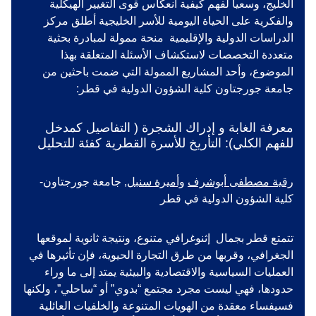
الخليج، وسعيا لفهم كيفية انعكاس قوى التغيير الهيكلية
والفكرية على الحياة اليومية للأسر الخليجية أطلق مركز
الدراسات الدولية والإقليمية منحة ممولة لمبادرة بحثية
متعددة التخصصات لاستكشاف الأسئلة المتعلقة بهذا
الموضوع، وأحد المشاريع الممولة التي ضمت باحثين من
جامعة جورجتاون كلية الشؤون الدولية في قطر:
معرفة الغابة و إدراك الشجرة ( التفاصيل كمدخل
للفهم الكلي): التأريخ للأسرة القطرية كفئة للتحليل
رقية مصطفى أبوشرف
وأميرة سنبل
, جامعة جورجتاون-
كلية الشؤون الدولية في قطر
تتمتع قطر بجمال إثنوغرافي متنوع، ونتيجة ثانوية لموقعها
الجغرافي، وقربها من طرق التجارة الحيوية، فإن تأثيرها في
العمليات السياسية والاقتصادية والبيئية يمتد إلى ما وراء
حدودها، فهي ليست مجرد مجتمع “بدوي” أو “ساحلي”، ولكنها
فسيفساء معقدة من الهويات المتنوعة والخلفيات العائلية