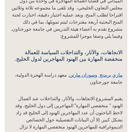
الميداني في قضايا العمالة المهاجرة في واحدة من دول
مجلس التعاون الخليجي، وقد تلقى ما مجموعه ثلاثة وثلاثين
اقتراحا لطلب المنح، وبعد عملية اختيار دقيقة، اختارت لجنة
المنح البحثية أربعة مقترحات ليتم تمويلها، بما في ذلك
مشروع تقدم به أعضاء هيئة التدريس في جامعة جورجتاون.
وفيما يلي وصفا موجزا للمشروع:
الاتجاهات، والآثار، والتداخلات السياسة للعمالة
منخفضة المهارة بين الهنود المهاجرين لدول الخليج.
ماري بريدنج
وسوزان مارتن
, معهد دراسة الهجرة الدولية،
جامعة جورجتاون
يقيم المشروع الاتجاهات، والآثار، والتداخلات عند العمال
الهنود ” منخفضي المهارة” المهاجرين إلى دول الخليج، وقد
لاحظ الباحثون أن عدد المهاجرين الهنود إلى الخليج قد زاد
بشكل كبير. إلا أن البيانات التفصيلية حول الخصائص
الديموغرافية للمهاجرين الهنود منخفضي المهارة لا تزال