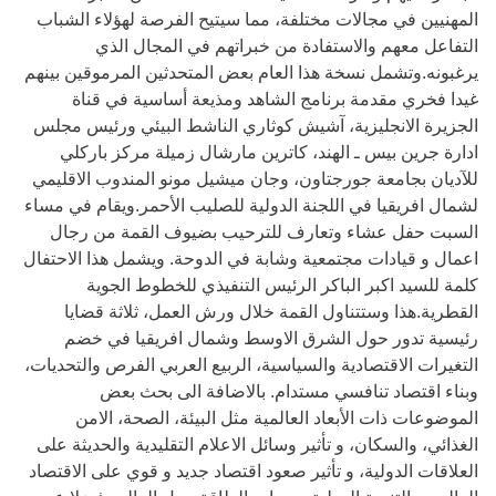
المهنيين في مجالات مختلفة، مما سيتيح الفرصة لهؤلاء الشباب
التفاعل معهم والاستفادة من خبراتهم في المجال الذي
يرغبونه.وتشمل نسخة هذا العام بعض المتحدثين المرموقين بينهم
غيدا فخري مقدمة برنامج الشاهد ومذيعة أساسية في قناة
الجزيرة الانجليزية، آشيش كوثاري الناشط البيئي ورئيس مجلس
ادارة جرين بيس ـ الهند، كاترين مارشال زميلة مركز باركلي
للآديان بجامعة جورجتاون، وجان ميشيل مونو المندوب الاقليمي
لشمال افريقيا في اللجنة الدولية للصليب الأحمر.ويقام في مساء
السبت حفل عشاء وتعارف للترحيب بضيوف القمة من رجال
اعمال و قيادات مجتمعية وشابة في الدوحة. ويشمل هذا الاحتفال
كلمة للسيد اكبر الباكر الرئيس التنفيذي للخطوط الجوية
القطرية.هذا وستتناول القمة خلال ورش العمل، ثلاثة قضايا
رئيسية تدور حول الشرق الاوسط وشمال افريقيا في خضم
التغيرات الاقتصادية والسياسية، الربيع العربي الفرص والتحديات،
وبناء اقتصاد تنافسي مستدام. بالاضافة الى بحث بعض
الموضوعات ذات الأبعاد العالمية مثل البيئة، الصحة، الامن
الغذائي، والسكان، و تأثير وسائل الاعلام التقليدية والحديثة على
العلاقات الدولية، و تأثير صعود اقتصاد جديد و قوي على الاقتصاد