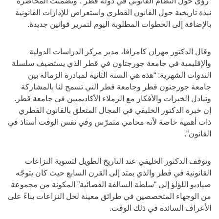
“رؤى حول النظام القانوني في دولة قطر”. وتضمنت المحاضرة
نبذة تاريخية حول القانون القطري واستعراض للإدارات القانونية
بالإضافة إلى الخطوات المطلوبة اليوم لتمرير قوانين جديدة.
وقال الدكتور مهران كامرافا، مدير مركز الدراسات الدولية
والإقليمية في جامعة جورجتاون في قطر الذي يستضيف سلسلة
الندوات الشهرية: “هذه هي السنة الثانية لمبادرة الزمالة بين
جامعة جورجتون قطر وجامعة قطر التي تسمح لنا بالمشاركة
وتبادل الخبرات والأفكار مع الزملاء الأكاديميين في جامعة قطر.
إن خبرة الدكتور الخليفي في المجال المتعلق بالقانون القطري
ذات أهمية خاصة لأنه محامي متمرّس وفي نفس الوقت أستاذ في
القانون”.
وتوقف الدكتور الخليفي عند التاريخ الطويل لتسوية النزاعات
القانونية في قطر والذي يمتد إلى القرن السابع حيث كان يتوجّه
صياديو اللؤلؤ إلى “سلطة السالفة القضائية” المكونة من مجموعة
من الوجهاء المتخصصين في طرائق معينة لحل النزاعات بناءً على
الأعراف السائدة في ذلك الوقت.