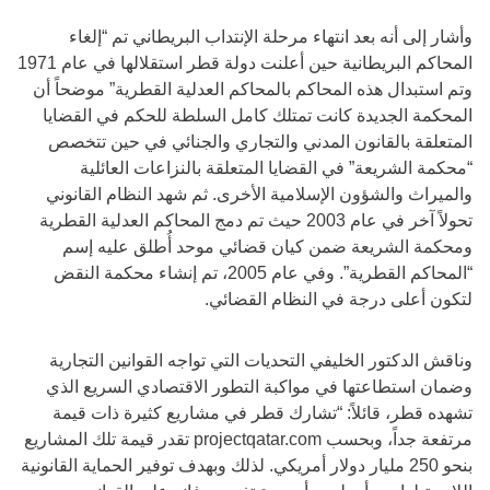
وأشار إلى أنه بعد انتهاء مرحلة الإنتداب البريطاني تم “إلغاء
المحاكم البريطانية حين أعلنت دولة قطر استقلالها في عام 1971
وتم استبدال هذه المحاكم بالمحاكم العدلية القطرية” موضحاً أن
المحكمة الجديدة كانت تمتلك كامل السلطة للحكم في القضايا
المتعلقة بالقانون المدني والتجاري والجنائي في حين تتخصص
“محكمة الشريعة” في القضايا المتعلقة بالنزاعات العائلية
والميراث والشؤون الإسلامية الأخرى. ثم شهد النظام القانوني
تحولاً آخر في عام 2003 حيث تم دمج المحاكم العدلية القطرية
ومحكمة الشريعة ضمن كيان قضائي موحد أُطلق عليه إسم
“المحاكم القطرية”. وفي عام 2005، تم إنشاء محكمة النقض
لتكون أعلى درجة في النظام القضائي.
وناقش الدكتور الخليفي التحديات التي تواجه القوانين التجارية
وضمان استطاعتها في مواكبة التطور الاقتصادي السريع الذي
تشهده قطر، قائلاً: “تشارك قطر في مشاريع كثيرة ذات قيمة
مرتفعة جداً، وبحسب projectqatar.com تقدر قيمة تلك المشاريع
بنحو 250 مليار دولار أمريكي. لذلك وبهدف توفير الحماية القانونية