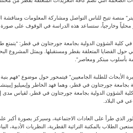
لضخمة التي تضم كافة التغريدات المتعلقة بقطر من مختلف أنحاء ال
تر” منصة تتيح للناس التواصل ومشاركة المعلومات ومناقشة الم
محلياً وخارجياً، ستساعد هذه الدراسة في الوقوف على صورة قط
 كلية الشؤون الدولية بجامعة جورجتاون في قطر: “يتمتع طلابنا
عي حول القضايا المتعلقة بقطر ومستقبلها. ويمثل المشروع البحث
مة بأسلوب مبتكر ومعاصر”.
خبرة الأبحاث للطلبة الجامعيين” فيتمحور حول موضوع “فهم بنية 
 بجامعة جورجتاون في قطر، وهما فهد الخاطر وإيميليو إيبينشو
ي كلية الشؤون الدولية بجامعة جورجتاون في قطر، لقياس مدى 
عي في البلاد.
طور الذي طرأ على العادات الاجتماعية، وسيركز بصورة أكبر ع
عين الطلاب بالمكتبة التراثية القطرية، النظريات الأدبية، البيان