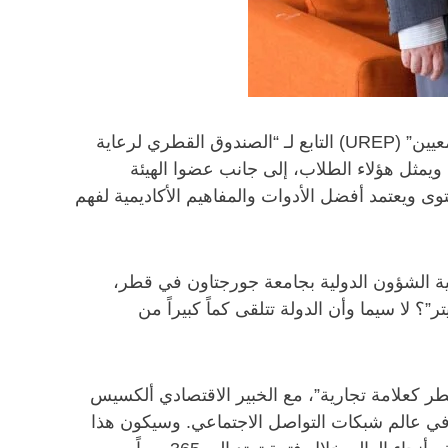
فاز ثلاثة من طلاب كلية الشؤون الدولية بجامعة جورجتاون في قطر بمنحتين من “برنامج خبرة الأبحاث للطلبة الجامعيين” (UREP) التابع لـ “الصندوق القطري لرعاية
ويمثل هؤلاء الطلاب، إلى جانب عضوا الهيئة
وى ويعتمد أفضل الأدوات والمفاهيم الأكاديمية لفهم
كلية الشؤون الدولية بجامعة جورجتاون في قطر،
 لا سيما وأن الدولة تتلقى كماً كبيراً من
ر كعلامة تجارية”، مع الخبير الاقتصادي ألكسيس
 في عالم شبكات التواصل الاجتماعي. وسيكون هذا