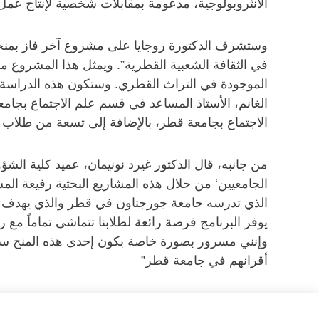
الأنثروبولوجية، مدعومة بمقابلات شخصية لإنتاج عم
وستشرف الدكتورة روجايا على مشروع آخر فاز بمنحة
في الثقافة الشعبية القطرية”. ويمثل هذا المشروع مب
الموجودة في التراث القطري. وستكون هذه الدراسة ال
الغانم، الأستاذ المساعد في قسم علم الاجتماع بجا
الاجتماع بجامعة قطر، بالإضافة إلى تسعة من طلاب ا
من جانبه، قال الدكتور غيرد نونيمان، عميد كلية الشؤ
الجامعيين‘ من خلال هذه المشاريع البحثية رفيعة المست
الذي تدرسه جامعة جورجتاون في قطر والذي يهدف بشكل
يوفر البرنامج فرصة رائعة لطلابنا تتماشى تماماً مع
وإنني مسرور بصورة خاصة بكون إحدى هذه المنح ستسه
أقرانهم في جامعة قطر”