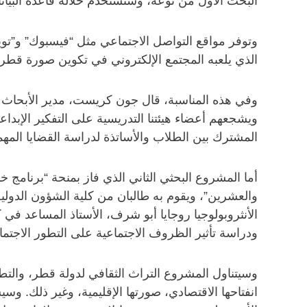
البحث الأول من نوعه، وستستخدم خلاله قاعدة البيانات ا
وتوفر مواقع التواصل الاجتماعي مثل “فيسبوك” و”توي
الذي يلعبه المجتمع الإلكتروني في تكوين صورة قطر 
وفي هذه المناسبة، قال جون كريست، مدير الأبحاث في
ويشجعهم أعضاء هيئتنا التدريسية على التفكير الإبدا
المشترك بين الطلاب والأساتذة لدراسة القضايا المه
أما المشروع البحثي الثاني الذي فاز بمنحة “برنامج 
والعشرين”، ويقوم به طالبان من كلية الشؤون الدولية
الأنثروبولوجيا روجايا أبو شرف، الأستاذ المساعد ف
ودراسة تأثير الظروف الاجتماعية على التطور الاجتما
وسيتناول المشروع التراث الثقافي لدولة قطر، والت
انفتاحها الاقتصادي، صورتها الإقليمية، وغير ذلك. وسيست