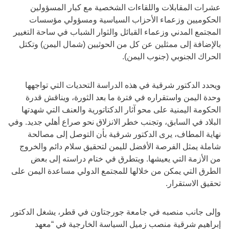
عشرات المقابلات واللقاءات الشخصية مع كبار المسؤولين
الحكوميين وزعماء الأحزاب السياسية ومسؤولي مؤسسات
المجتمع المدني وزعماء القبائل والثوار الشباب في ساحة التغيير
بالإضافة إلى ممثلين عن كل من الحوثيين (شمال اليمن) وتكتل
الحراك الجنوبي (جنوب اليمن).
ويحدد الدكتور شرقية في هذه الدراسة التحديات التي تواجهها
وحدة اليمن واستقراره في فترة ما بعد الثورة، ويناقش قدرة
الحكومة اليمنية على محو آثار الدكتاتورية والعنف التي شهدتها
البلاد في السابق، وتجنب خطر الانزلاق نحو صراع أهلي جديد. وفي
نهاية المطاف، يرى الدكتور شرقية بأن التوصل إلى مصالحة
شاملة يمثل الفرصة الأفضل لليمن لتحقيق سلام دائم والخروج
من الأزمة التي يعيشها. ويتطرق في ختام دراسته إلى بعض
الطرق التي يمكن من خلالها للمجتمع الدولي مساعدة اليمن على
تحقيق الاستقرار.
وإلى جانب منصبه في جامعة جورجتاون في قطر، يشغل الدكتور
إبراهيم شرقية منصب زميل السياسة الخارجية في “معهد