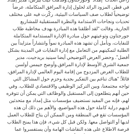
في قطر، المزود الرائد لحلول إدارة المرافق المتكاملة، عرضاً
توضيحياً لطلاب صف السياسات البيئية، ركّزت فيه على مختلف
تحديات ونجاحات الاستدامة والنظرة المستقبلية للمشاريع
الجارية، وقالت “لقد أطلقنا هذه المبادرة بهدف مخاطبة طلاب
جورجتاون وتوعيتهم حول مبادرة الإدارة المستدامة المتكاملة
للنفايات، ونأمل أن تشهد هذه المبادرة نمواً وانتشاراً متزايداً بين
الطلبة لتمكينهم من التعامل مع إدارة النفايات في المدينة بشكل
أفضل”. وحضر العرض التوضيحي أيضا سينيد بريدجيت، مدير
جمعية الشرق الأوسط لإدارة المرافق.وأوضح جيمس أولسن
للطلاب الغرض المزدوج من إقامة اليوم العالمي لإدارة المرافق،
قائلاً: “هناك تناغم بين التفكير بجدية وحزم حول المشاكل التي
تواجه مجتمعنا، وبين التركيز الوظيفي والاقتصادي للطلاب. وفي
حين أنهم يتطلعون إلى المستقبل والوظائف التي يمكن أن تتوفره
لهم، فإنه من المفيد نستضيف مؤسسات مثل إمداد مع متحدثين
لديهم دراية كاملة حول هذه المواضيع، والأهم من ذلك أن هذه
المؤسسات تقع في المنطقة ومن الممكن أن يتاح للطلاب العمل
لديها أو التواصل معها. ولكن قبل كل شيء، فإن هذا يمنح الطلاب
فرصة الاطلاع على هذه النقاشات الهامة وأن يستفسروا عما