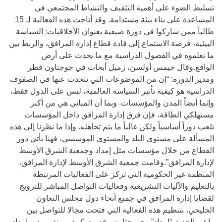
تسليط الضوء على أهمية التثقيف والنشاط المجتمعي في
المساعدة على بناء بيئة مستدامة. وقد أتاحت هذه الفعالية لـ 15
طالباً ممن شاركوا في دورة صيفية بعنوان الأخلاقيات: السياسة
البيئية، فرصة الاستماع إلى قادة قطاع إدارة المرافق، والربط بين
ما تعلموه في الفصول الدراسية مع ما يحدث على أرض
الواقع.وقال جيمس أولسن، زميل أبحاث في جوجتاون قطر
ومدير الدورة: “إن من الموضوعات التي نتحدث عنها في الصفوف
الدراسية هو كيفية تأثير السياسة العالمية، ليس على الدول فقط،
وإنما أيضاً المدن والمؤسسات. وبما أن المباني هي من أكبر
مستهلكي الطاقة، فإن فرق إدارة المرافق داخل المؤسسات
تلعب دوراً أساسياً ولكن غالباً ما يتم تجاهله. وإذا ما نظرنا إلى هذه
المسألة على مستوى البلد والمستوى المؤسسي، فهنا يأتي دور
القطاع من خلال مؤسسات مثل إمداد وجمعية الشرق الأوسط
لإدارة المرافق”.وقامت جمعية الشرق الأوسط لإدارة المرافق،
المنظمة غير الحكومية التي تركز على الفعاليات المرتبطة
بالتعليم والآليات التشريعية وفعاليات التواصل المباشر للترويج
لقضايا إدارة المرافق في جميع أنحاء دول مجلس التعاون
الخليجي، بتنظيم هذه الفعالية التي فتحت مجالا للتواصل بين
راعي الحدث “إمداد” وجورجتاون.وقدمت كيث بيرش، مدير إمداد