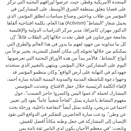
المتحدة الأمريكية وقطر، حيث عرضوا أوراقهم البحثية التي تركز
على قضايا تتعلق بمنطقة الشرق الأوسط، على المشاركين في
المؤتمر من طلاب وباحثين وصناع سياسات.انطلق المؤتمر، الذي
يحمل شعار “النشاط” (Activism) هذا العام، بكلمة افتتاحية ألقاها
الدكتور مهران كامرافا، مدير مركز الدراسات الدولية والإقليمية
بجامعة جورجتاون في قطر، تحدث خلالها إلى الطلاب قائلاً: “إن
كل ما تبذلونه من جهود لفهم ما يدور في هذا العالم والطرق التي
يمكنكم من خلالها تحويله إلى مكان أفضل للبشرية، يعتبر نوعاً من
أنواع ’النشاط‘. فالأمر يبدأ من هذه الأوراق البحثية التي تعرضونها
اليوم على المشاركين خلال المؤتمر، وينتهي بالتغيير الذي ستحدثه
جهودكم في النهاية على أرض الواقع”.وكان منظمو المؤتمر قد
وجهوا دعوة للناشطة المدنية والمدونة اليمنية الشابة سارة أحمد،
لإلقاء الكلمة الرئيسية خلال حفل الافتتاح. وتحدثت المؤسس
المشارك لحملة “ادعموا اليمن واكسروا حاجز الصمت”، حول
مفهوم النشاط باعتباره يمثل “كفاحاً شعبياً عاماً” يقود إلى تغيير
اجتماعي تدريجي، ولكنه يمثل أيضاً “انتفاضة داخلية، ورحلة بحث
عن وطن”. ودعت سارة الحاضرين للتفكير في الدوافع التي تقود
الإنسان إلى المشاركة في جعل وطنه مكاناً أفضل للعيش.
وتابعت: “في معظم الأحيان يكون لدى الناس ثقة تامة بمن