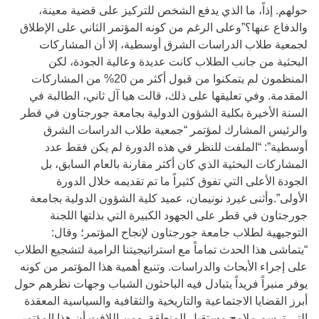
حولهم. إذاً، ما الذي يدفع الشخص للتركيز على قضية معينة،
والدفاع عنها؟”وعلى الرغم من كونه المؤتمر الثاني على الإطلاق
لجمعية طلاب الدراسات الشرق أوسطية، إلا أن المشاركات
البحثية من جانب الطلاب كانت عديدة وعالية الجودة، لكن
المنظمون لم يتمكنوا من قبول أكثر من 20% من المشاركات
المقدمة. وفي تعليقها على ذلك، قالت هيا آل ثاني، الطالبة في
السنة الأخيرة بكلية الشؤون الدولية بجامعة جورجتاون في قطر
والرئيس المشارك لمؤتمر “جمعية طلاب الدراسات الشرق
أوسطية”: “الملفت للنظر في هذه الدورة لم يكن فقط عدد
المشاركات البحثية الذي كان أكثر مقارنة بالعام السابق، بل
الجودة الأعلى التي تفوق كثيراً ما تم تقديمه خلال الدورة
الأولى”.وأثنى غيرد نونيمان، عميد كلية الشؤون الدولية بجامعة
جورجتاون في قطر على الجهود الكبيرة التي بذلتها اللجنة
التوجيهية لطلاب جامعة جورجتاون لإنجاح المؤتمر؛ وقال:
“يتماشى هذا الحدث تماماً مع استراتيجيتنا الرامية لتشجيع الطلاب
على إجراء الأبحاث والدراسات. وتنبع أهمية هذا المؤتمر من كونه
يوفر منبراً فريداً يتبادل فيه الباحثون الشباب وجهات نظرهم حول
أبرز القضايا الاجتماعية والتاريخية والثقافية والسياسية المعقدة
التي ترسم ملامح مستقبل المنطقة. ومن اللافت أن هذا المؤتمر