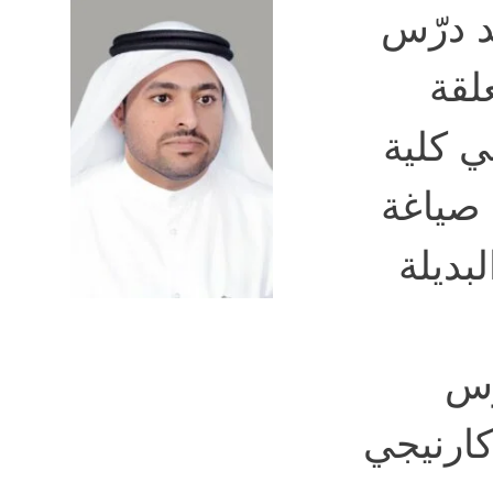
ام 2011. وقد درّس
لقة
ي كلية
 صياغة
لبديلة
ّس
كارنيجي