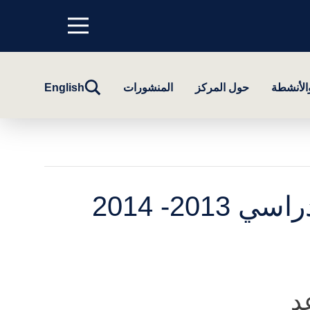
Menu
top
تبديل
والأنشطة
حول المركز
المنشورات
English
البحث
20- 2014
د