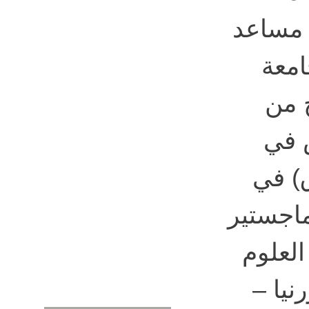
 مساعد
امعة
 من
 في
ق) في
ى ماجستير
العلوم
نيا –