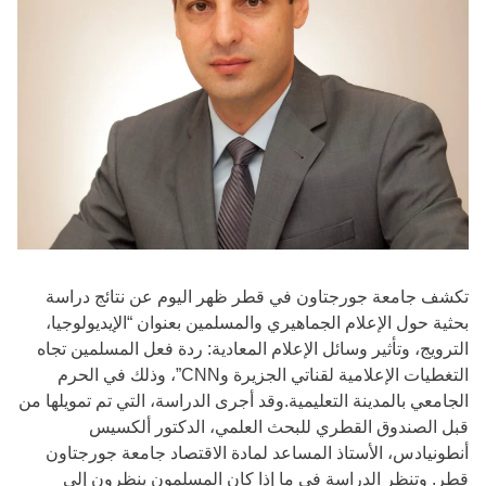
تكشف جامعة جورجتاون في قطر ظهر اليوم عن نتائج دراسة
بحثية حول الإعلام الجماهيري والمسلمين بعنوان “الإيديولوجيا،
الترويج، وتأثير وسائل الإعلام المعادية: ردة فعل المسلمين تجاه
التغطيات الإعلامية لقناتي الجزيرة وCNN”، وذلك في الحرم
الجامعي بالمدينة التعليمية.وقد أجرى الدراسة، التي تم تمويلها من
قبل الصندوق القطري للبحث العلمي، الدكتور ألكسيس
أنطونيادس، الأستاذ المساعد لمادة الاقتصاد جامعة جورجتاون
قطر. وتنظر الدراسة في ما إذا كان المسلمون ينظرون إلى