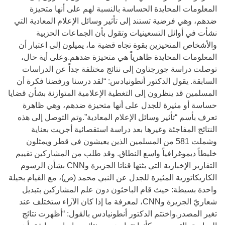
المعلومات المحايدة الحساسة بالنسبة لهم على أنها متحيزة
ضدهم، وهي فرضية تستند إلى تأثير وسائل الإعلام المعادية التي
نشأت في أوائل التسعينيات وتقول بأن الجماعات الحزبية
والأشخاص المتحيزين بقوة تجاه قضية ما، يميلون إلى اعتبار أن
المعلومات المحايدة ظاهرياً هي متحيزة ضدهم.وعلى أية حال،
توصلت دراسة جورجتاون إلى نتائج مختلفة جداً عن الدراسات
السابقة. يقول الدكتور أنطونيادس: “لقد درسنا ورفضنا فكرة أن
المسلمين قد ينظرون إلى التغطية الإعلامية المتوازنة بشأن قضايا
حساسة أو مثيرة للجدل على أنها متحيزة ضدهم، وهي ظاهرة
تعرف بأسم “تأثير وسائل الإعلام المعادية”.وتم التوصل إلى هذه
النتائج المفاجئة وغيرها بعد دراسة استقصائية أجريت بعناية
وشملت 581 من المسلمين الذين يعيشون في قطر ويمثلون
خليطاً ديموغرافياً واسع النطاق. وقد طلب من المشاركين تقييم
التقارير الإخبارية التي بثتها قناتا الجزيرة وCNN بشأن الرسوم
الكاريكاتورية المثيرة للجدل عن النبي محمد (ص)، مع القيام بحيلة
واحدة بسيطة: حيث قام الباحثون دون علم المشاركين بتبديل
شعاريّ الجزيرة وCNN، لمعرفة ما إذا كان الآراء ستختلف عند
تغير المصدر.واختتم الدكتور أنطونيادس بالقول: “أظهرت نتائج