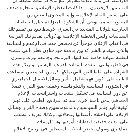
الدراسة، التي بدت وكأنها تتعارض مع نتائج دراسات سابقة، أن
المسلمين لا يحددون ما إذا كانت التغطية الإعلامية منحازة ضدهم
على أساس القناة الإعلامية، وإنما المحتوى الفعلي من
المعلومات، مما يوحي بأن الشكوك المتزايدة حيال السياسات
الخارجية للولايات المتحدة في الشرق الأوسط تنبع من تقييم تلك
السياسات وليس التغطية الإعلامية لها”.ويأتي تقديم تلك الدراسة
في أعقاب الإعلان مؤخراً عن تخصص جديد في الإعلام والسياسة
والذي سيقدم بالشراكة بين جامعة جورجتاون قطر، التي ستمنح
للطلبة شهادة خاصة عند انتهاء البرنامج، وجامعة نورث وسترن
في قطر، والتي ستقدم الشهادة الفرعية الرسمية.وترتكز هذه
الشهادة على نقاط القوة التي يملكها كل من الجامعتين لمساعدة
الطلبة على تكوين فهم شامل لتأثير وسائل الاتصال الجماهيري
في الشؤون السياسية والدبلوماسية وعملية صنع القرار، فضلاً
عن دور السياسة في تشكيل منتجات واستراتيجيات الإعلام
الجماهيري.من ناحية أخرى، يساعد البرنامج الطلاب على فهم
كيفية تأثير وتأثر السياسيين والدبلوماسيين وصناع القرار بوسائل
الإعلام على اختلاف أشكالها ومجالاتها، وكذلك تعريف الطلاب
على تبعات حقيقية لتغطيات أوردتها وسائل إعلام
جماهيري.وسوف يحضر الطلاب المسجلين في برنامج الإعلام