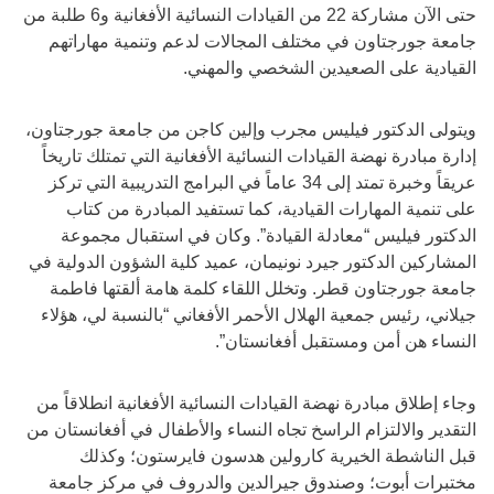
حتى الآن مشاركة 22 من القيادات النسائية الأفغانية و6 طلبة من
جامعة جورجتاون في مختلف المجالات لدعم وتنمية مهاراتهم
القيادية على الصعيدين الشخصي والمهني.
ويتولى الدكتور فيليس مجرب وإلين كاجن من جامعة جورجتاون،
إدارة مبادرة نهضة القيادات النسائية الأفغانية التي تمتلك تاريخاً
عريقاً وخبرة تمتد إلى 34 عاماً في البرامج التدريبية التي تركز
على تنمية المهارات القيادية، كما تستفيد المبادرة من كتاب
الدكتور فيليس “معادلة القيادة”. وكان في استقبال مجموعة
المشاركين الدكتور جيرد نونيمان، عميد كلية الشؤون الدولية في
جامعة جورجتاون قطر. وتخلل اللقاء كلمة هامة ألقتها فاطمة
جيلاني، رئيس جمعية الهلال الأحمر الأفغاني “بالنسبة لي، هؤلاء
النساء هن أمن ومستقبل أفغانستان”.
وجاء إطلاق مبادرة نهضة القيادات النسائية الأفغانية انطلاقاً من
التقدير والالتزام الراسخ تجاه النساء والأطفال في أفغانستان من
قبل الناشطة الخيرية كارولين هدسون فايرستون؛ وكذلك
مختبرات أبوت؛ وصندوق جيرالدين والدروف في مركز جامعة