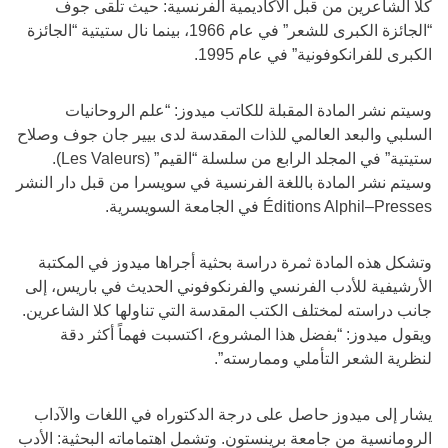
كلا الشاعرين من قبل الأكاديمية الفرنسية: حيث تلقى جوف
“الجائزة الكبرى للشعر” في عام 1966، بينما نال ستيتية “الجائزة
الكبرى للفرانكوفونية” في عام 1995.
وسيتم نشر المادة المقبلة للكاتب ميدوز: “علم الروحانيات
السلبي والبعد العالمي للذات المقدسة لدى بيير جان جوف وصلاح
ستيتية” في المجلد الرابع من سلسلة “القيم” (Les Valeurs).
وسيتم نشر المادة باللغة الفرنسية في سويسرا من قبل دار النشر
Éditions Alphil–Presses في الجامعة السويسرية.
وتشكل هذه المادة ثمرة دراسة بحثية أجراها ميدوز في المكتبة
الأرشيفية للأدب الفرنسي والفرنكوفوني الحديث في باريس، إلى
جانب دراسته لمختلف الكتب المقدسة التي تناولها كلا الشاعرين.
ويقول ميدوز: “بفضل هذا المشروع، اكتسبت فهماً أكثر دقة
لنظرية الشعر التأملي وممارسته”.
يشار إلى ميدوز حاصل على درجة الدكتوراه في اللغات والآداب
الرومانسية من جامعة برينستون. وتشمل اهتماماته البحثية: الأدب