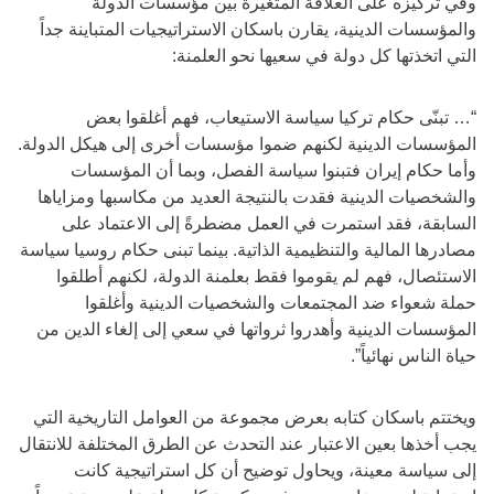
وفي تركيزه على العلاقة المتغيرة بين مؤسسات الدولة
والمؤسسات الدينية، يقارن باسكان الاستراتيجيات المتباينة جداً
التي اتخذتها كل دولة في سعيها نحو العلمنة:
“… تبنّى حكام تركيا سياسة الاستيعاب، فهم أغلقوا بعض
المؤسسات الدينية لكنهم ضموا مؤسسات أخرى إلى هيكل الدولة.
وأما حكام إيران فتبنوا سياسة الفصل، وبما أن المؤسسات
والشخصيات الدينية فقدت بالنتيجة العديد من مكاسبها ومزاياها
السابقة، فقد استمرت في العمل مضطرةً إلى الاعتماد على
مصادرها المالية والتنظيمية الذاتية. بينما تبنى حكام روسيا سياسة
الاستئصال، فهم لم يقوموا فقط بعلمنة الدولة، لكنهم أطلقوا
حملة شعواء ضد المجتمعات والشخصيات الدينية وأغلقوا
المؤسسات الدينية وأهدروا ثرواتها في سعي إلى إلغاء الدين من
حياة الناس نهائياً”.
ويختتم باسكان كتابه بعرض مجموعة من العوامل التاريخية التي
يجب أخذها بعين الاعتبار عند التحدث عن الطرق المختلفة للانتقال
إلى سياسة معينة، ويحاول توضيح أن كل استراتيجية كانت