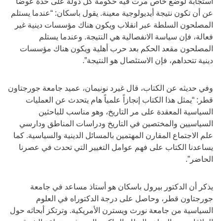
استجابة لوضع خاص مرت فيه حكومة كل دولة على حدة عوضاً
عن أن تكون نتيجة أيديولوجية معينة. يقول باسكان: “عندما يستلم
المصلحون السلطة عبر انقلاب ويكون هناك مؤسسات دينية غير
فعالة، فإن سياسة الانفصالية هي النتيجة. وعندما يستلم
المصلحون مقعد الحكم بعد حرب أهلية ويكون هناك مؤسسات
دينية تتحداهم، فإن الاستئصال هو النتيجة”.
وفي حديثه عن الكتاب، قال غيرد نونيمان، عميد جامعة جورجتاون
قطر: “يمثل هذا الكتاب إنجازاً علمياً هام يتحدث عن العمليات
السياسية المعقدة على مر التاريخ، وهو مناسب للباحثين
السياسيين والمختصين في التاريخ ودراسات المناطق ودارسي
علم الاجتماع المقارن المهتمين بالمسائل الدينية والسياسية. كما
يساعدنا الكتاب على فهم عوامل التغيير التي تحدث في عصرنا
الحاضر”.
يذكر أن الدكتور بيرول باسكان هو أستاذ مساعد في جامعة
جورجتاون قطر، وحاصل على درجة الدكتوراه في العلوم
السياسية من جامعة نورث ويسترن الأمريكية. وترتكز أبحاثه حول