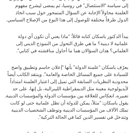
إلى سياسة “الاستئصال” في روسيا، ثم يمضى ليشرح مفهوم
العلمنة محاولاً الإجابة عن السؤال المتمحور حول سبب اتخاذ
الدول طرقاً مختلفة للوصول إلى هذا النوع من الإصلاح السياسي.
يبدأ الدكتور باسكان كتابه قائلاً: “ماذا يعني أن تكون أي دولة
علمانية لا دينية؟ ما هي طرق التحول من النموذج الديني إلى
العلماني؟ هذان السؤالان هما ما أحاول مناقشته في كتابي”.
يعرّف باسكان “علمنة الدولة” بأنها “إعلان حاسم وتطبيق واضح
للسيادة على جميع المسائل الخاصة والعامة”. وينتقد الكاتب أيضاً
محدودية النظريات السابقة التي تميل إلى اعتبار العلمنة امتداداً
لأيديولوجية معينة مثل الديمقراطية الليبرالية، بل إنها، على حد
تعبيره، انعكاس للعلاقة بين مؤسسات الدولة والمؤسسات الدينية.
يقول باسكان: “مثلاً، يمكن للدولة أن تظل علمانية حتى لو كانت
تملك الآلاف من المؤسسات الدينية وتوظف الشخصيات الدينية
وتتدخل في تفسير الدين كما في الحالة التركية”.